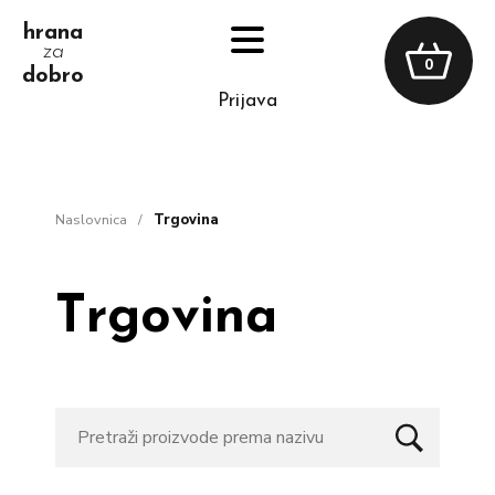
hrana
za
0
dobro
prijava
naslovnica
/
trgovina
Trgovina