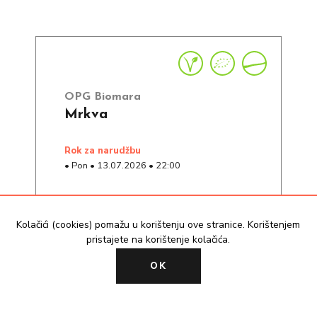
OPG Biomara
Mrkva
rok za narudžbu
•
Pon
•
13.07.2026
•
22:00
3.00 € / kg
Kolačići (cookies) pomažu u korištenju ove stranice. Korištenjem
pristajete na korištenje kolačića.
NEDOSTUPNO
OK