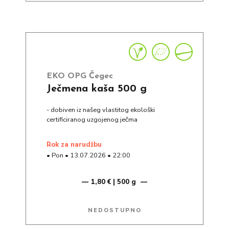
EKO OPG Čegec
Ječmena kaša 500 g
- dobiven iz našeg vlastitog ekološki
certificiranog uzgojenog ječma
rok za narudžbu
•
Pon
•
13.07.2026
•
22:00
1,80 € | 500 g
NEDOSTUPNO