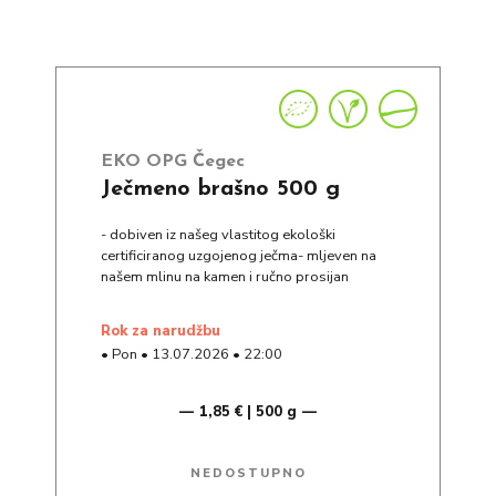
EKO OPG Čegec
Ječmeno brašno 500 g
- dobiven iz našeg vlastitog ekološki
certificiranog uzgojenog ječma- mljeven na
našem mlinu na kamen i ručno prosijan
rok za narudžbu
•
Pon
•
13.07.2026
•
22:00
1,85 € | 500 g
NEDOSTUPNO