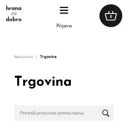
hrana
za
0
dobro
prijava
naslovnica
/
trgovina
Trgovina