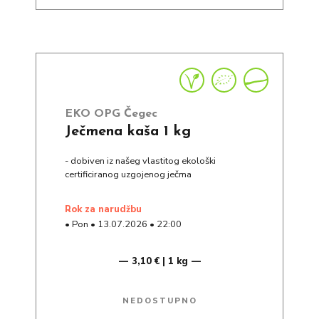
EKO OPG Čegec
Ječmena kaša 1 kg
- dobiven iz našeg vlastitog ekološki
certificiranog uzgojenog ječma
rok za narudžbu
•
Pon
•
13.07.2026
•
22:00
3,10 € | 1 kg
NEDOSTUPNO