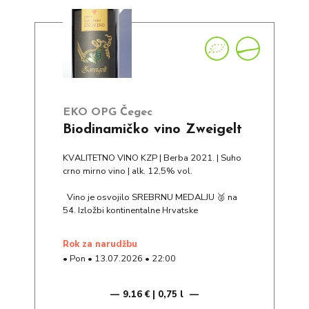
EKO OPG Čegec
Biodinamičko vino Zweigelt
KVALITETNO VINO KZP | Berba 2021. | Suho
crno mirno vino | alk. 12,5% vol.
Vino je osvojilo SREBRNU MEDALJU 🥈 na
54. Izložbi kontinentalne Hrvatske
rok za narudžbu
•
Pon
•
13.07.2026
•
22:00
9.16 € | 0,75 l