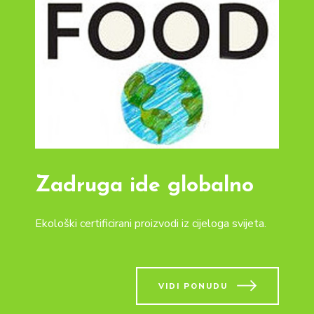
Zadruga ide globalno
Ekološki certificirani proizvodi iz cijeloga svijeta.
VIDI PONUDU