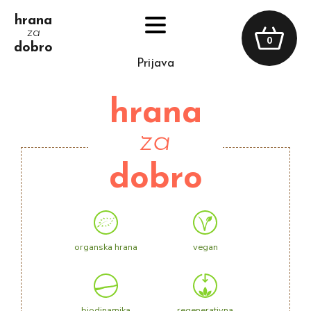
hrana
za
0
dobro
prijava
hrana
za
dobro
organska hrana
vegan
biodinamika
regenerativna